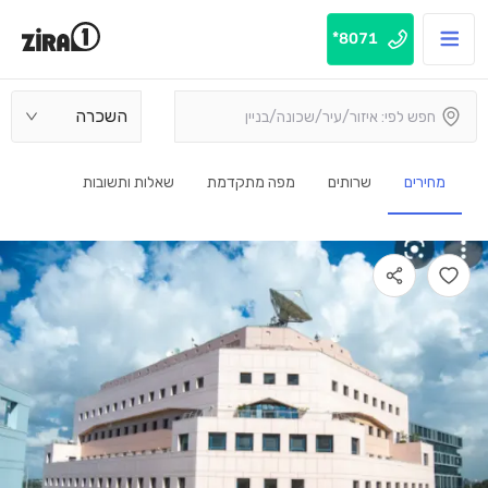
8071*
השכרה
מחירים
שרותים
מפה מתקדמת
שאלות ותשובות
בנין