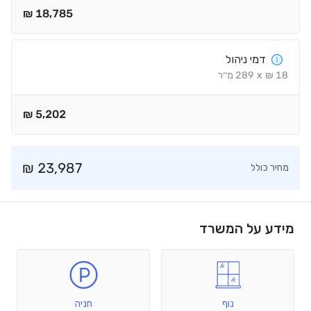
₪
18,785
דמי ניהול
18
₪
x
289
מ׳׳ר
₪
5,202
₪
23,987
מחיר כולל
מידע על המשרד
נוף
חניה