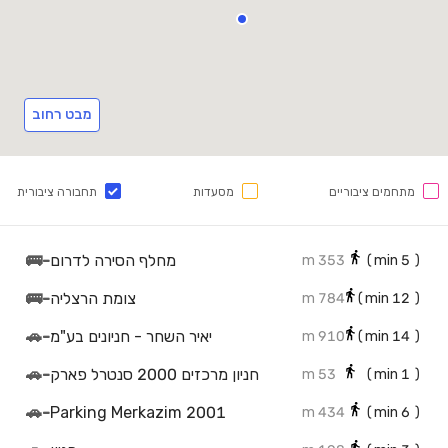
מבט רחוב
מתחמים ציבוריים
מסעדות
תחבורה ציבורית
מחלף הסירה לדרום
-
🚌
353 m
min)
5
(
צומת הרצליה
-
🚌
784 m
min)
12
(
יאיר השחר - חניונים בע"מ
-
🚗
910 m
min)
14
(
חניון מרכזים 2000 סנטרל פארק
-
🚗
53 m
min)
1
(
🚗
-
Parking Merkazim 2001
434 m
min)
6
(