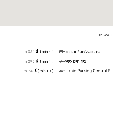
ה ציבורית
בית המילניום/התדהר
-
🚌
324 m
min)
4
(
בית חיים לשץ
-
🚗
295 m
min)
4
(
חניון זרחין סנטרל פארק - Zarhin Parking Central Park
-
🚗
748 m
min)
10
(