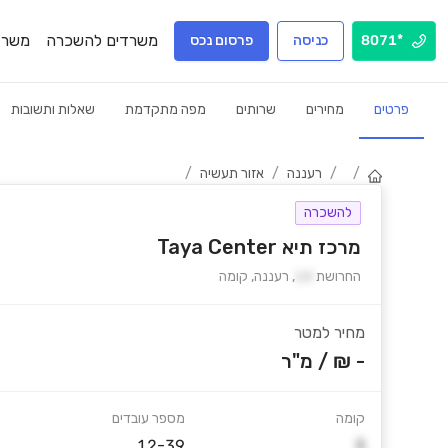
משרדים להשכרה
משרד
*8071
כניסה
פרסום נכס
פרטים
מחירים
שרותים
מפה מתקדמת
שאלות ותשובות
/
/
רעננה
/
אזור תעשיה
/
להשכרה
מרכז תיא Taya Center
החרושת
14
,
רעננה
,
קומה
מחיר למטר
- ₪
/
מ"ר
קומה
מספר עובדים
12-39
3