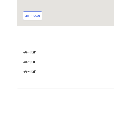
מבט רחוב
חניון
-
🚗
חניון
-
🚗
חניון
-
🚗