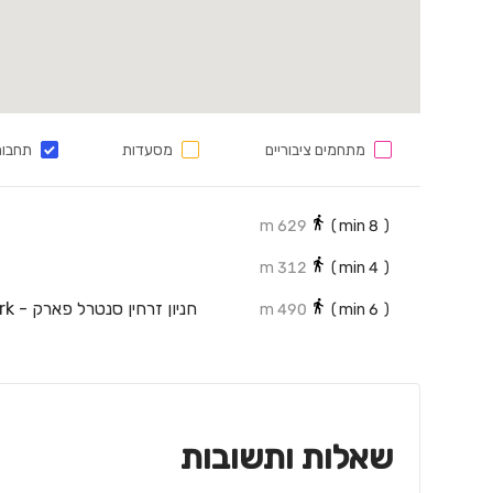
מתחמים ציבוריים
מסעדות
תחבור
629 m
min)
8
(
312 m
min)
4
(
490 m
min)
6
(
שאלות ותשובות