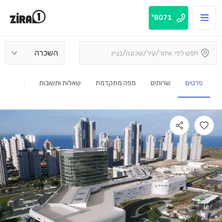
8071*
השכרה
פרטים
שרותים
מפה מתקדמת
שאלות ותשובות
בנין