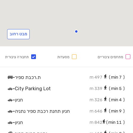
מבט רחוב
מתחמים ציבוריים
מסעדות
תחבורה ציבורית
ת.רכבת ספיר
-
🚌
497 m
min)
7
(
🚗
-
City Parking Lot
339 m
min)
5
(
חניון
-
🚗
326 m
min)
4
(
חניון תחנת רכבת ספיר נתניה
-
🚗
646 m
min)
9
(
חניון
-
🚗
842 m
min)
11
(