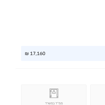
₪
17,160
ממ׳׳ד במשרד