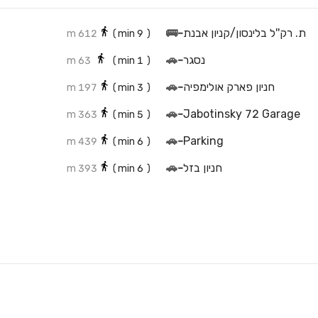
ת. רק''ל בלינסון/קניון אבנת
-
🚌
612 m
min)
9
(
נסגר
-
🚗
63 m
min)
1
(
חניון פארק אולימפיה
-
🚗
197 m
min)
3
(
🚗
-
Jabotinsky 72 Garage
363 m
min)
5
(
🚗
-
Parking
439 m
min)
6
(
חניון בזל
-
🚗
393 m
min)
6
(