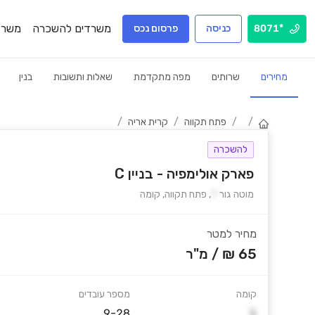
משרדים להשכרה
משרד
*8071
כניסה
פרסום נכס
מחירים
שרותים
מפה מתקדמת
שאלות ותשובות
בנין
/
/
פתח תקווה
/
קרית אריה
/
להשכרה
פארק אולימפיה - בניין C
מוטה גור
7
,
פתח תקווה
,
קומה
מחיר למטר
65 ₪
/
מ"ר
קומה
מספר עובדים
9-28
1