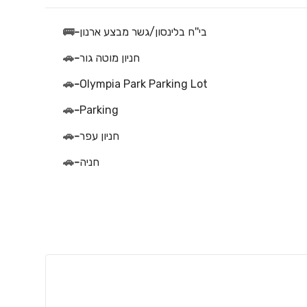
בי''ח בלינסון/גשר מבצע ארנון
-
🚌
חניון מוטה גור
-
🚗
🚗
-
Olympia Park Parking Lot
🚗
-
Parking
חניון עפר
-
🚗
חניה
-
🚗