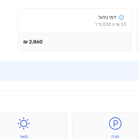
דמי ניהול
13
₪
x
220
מ׳׳ר
₪
2,860
חניה
מואר