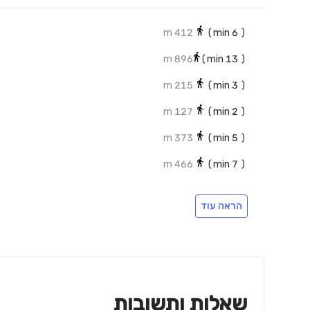
412 m
min)
6
(
896 m
min)
13
(
215 m
min)
3
(
127 m
min)
2
(
373 m
min)
5
(
466 m
min)
7
(
הראה עוד
שאלות ותשובות