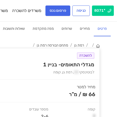
משרדים להשכרה
משרד
*8071
כניסה
פרסום נכס
פרטים
מחירים
שרותים
מפה מתקדמת
שאלות ותשובות
/
/
רמת גן
/
מתחם הבורסה רמת גן
/
להשכרה
מגדלי התאומים- בניין 1
ז'בוטינסקי
33
,
רמת גן
,
קומה
מחיר למטר
66 ₪
/
מ"ר
קומה
מספר עובדים
2-6
7