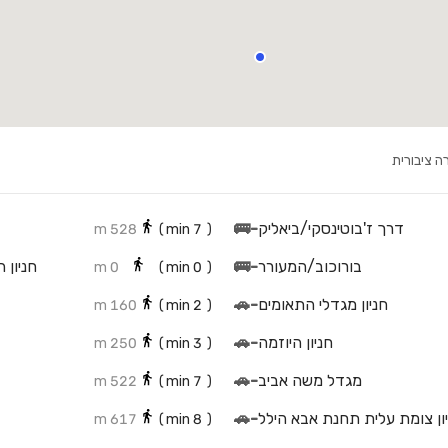
ה ציבורית
דרך ז'בוטינסקי/ביאליק
-
🚌
528 m
min)
7
(
בורוכוב/המעורר
-
🚌
0 m
min)
0
(
חניון מגדלי התאומים
-
🚗
160 m
min)
2
(
חניון היוזמה
-
🚗
250 m
min)
3
(
מגדל משה אביב
-
🚗
522 m
min)
7
(
ון צומת עלית תחנת אבא הילל
-
🚗
617 m
min)
8
(