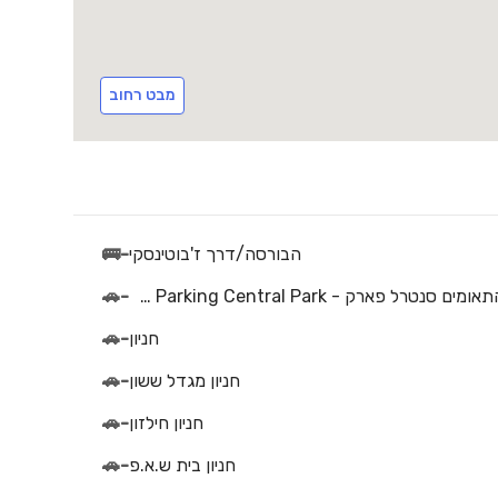
מבט רחוב
הבורסה/דרך ז'בוטינסקי
-
🚌
חניון התאומים סנטרל פארק - Hateomim Parking Central Park
-
🚗
חניון
-
🚗
חניון מגדל ששון
-
🚗
חניון חילזון
-
🚗
חניון בית ש.א.פ
-
🚗