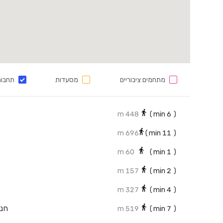
מתחמים ציבוריים
מסעדות
תחבור
448 m
min)
6
(
696 m
min)
11
(
60 m
min)
1
(
157 m
min)
2
(
327 m
min)
4
(
חני
519 m
min)
7
(