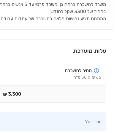
משרד להשכרה ברמת גן :משרד פרטי עד 5 אנשים ברמת גן בבניין מגדל התאומים 1. במתחם Offix4U
במחיר של 3300 שקל לחודש
המתחם מציע גמישות מלאה בהשכרה של עמדות עבודה
.
עלות מוערכת
מחיר להשכרה
66
₪
x
50
מ׳׳ר
₪
3,300
מחיר כולל