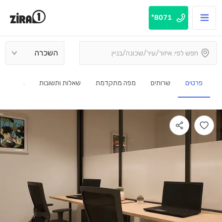
8071*
השכרה
פרטים
שרותים
מפה מתקדמת
שאלות ותשובות
בנין