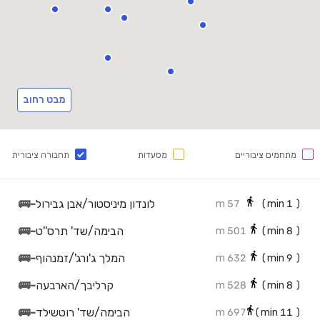
מבט רחוב
מתחמים ציבוריים
מסעדות
תחבורה ציבורית
לונדון מיניסטור/אבן גבירול
-
🚌
57 m
min)
1
(
הבימה/שד' תרס''ט
-
🚌
501 m
min)
8
(
המלך ג'ורג'/זמנהוף
-
🚌
632 m
min)
9
(
קרליבך/הארבעה
-
🚌
528 m
min)
8
(
הבימה/שד' רוטשילד
-
🚌
697 m
min)
11
(