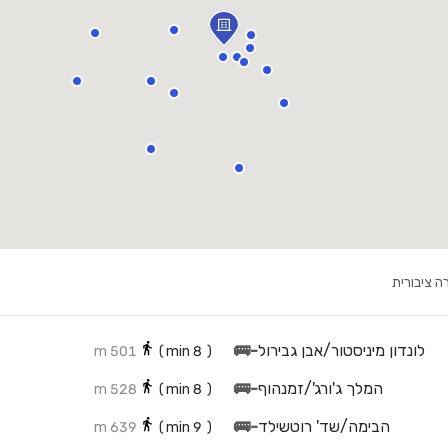
ה ציבורית
לונדון מיניסטור/אבן גבירול
-
🚌
501 m
min)
8
(
המלך ג'ורג'/זמנהוף
-
🚌
528 m
min)
8
(
הבימה/שד' רוטשילד
-
🚌
639 m
min)
9
(