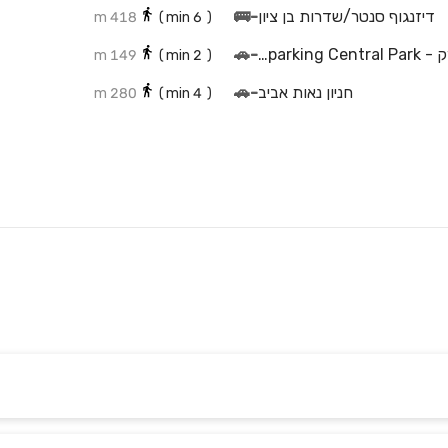
דיזנגוף סנטר/שדרות בן ציון
-
🚌
418 m
min)
6
(
חניון דניאל פריש סנטרל פארק - Daniel frish parking Central Park
-
🚗
149 m
min)
2
(
חניון נאות אביב
-
🚗
280 m
min)
4
(