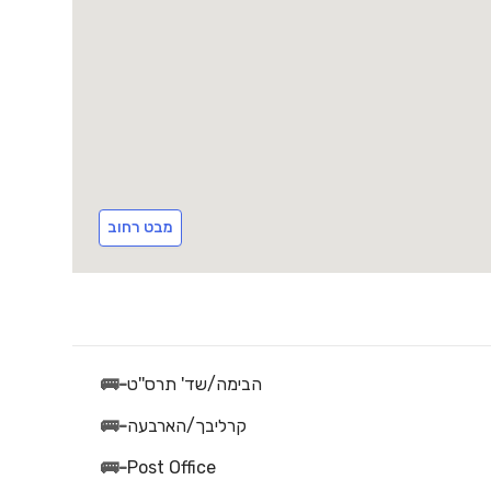
מבט רחוב
הבימה/שד' תרס''ט
-
🚌
קרליבך/הארבעה
-
🚌
🚌
-
Post Office