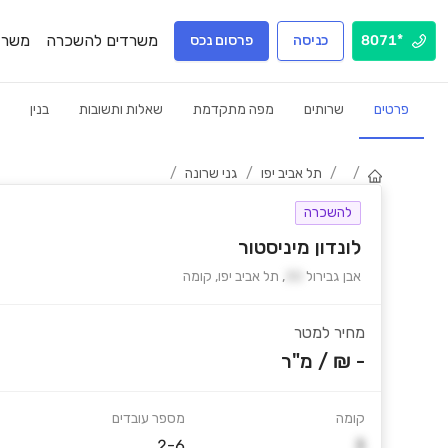
משרדים להשכרה
משרד
*8071
כניסה
פרסום נכס
פרטים
שרותים
מפה מתקדמת
שאלות ותשובות
בנין
/
/
תל אביב יפו
/
גני שרונה
/
להשכרה
לונדון מיניסטור
אבן גבירול
30
,
תל אביב יפו
,
קומה
מחיר למטר
- ₪
/
מ"ר
קומה
מספר עובדים
2-6
3