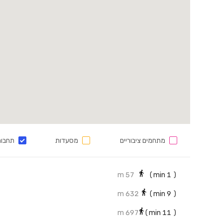
מתחמים ציבוריים
מסעדות
תחבור
57 m
min)
1
(
632 m
min)
9
(
697 m
min)
11
(