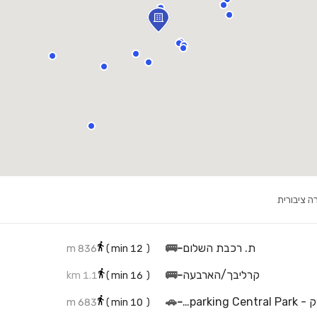
ה ציבורית
ת. רכבת השלום
-
🚌
836 m
min)
12
(
קרליבך/הארבעה
-
🚌
1.1 km
min)
16
(
חניון דניאל פריש סנטרל פארק - Daniel frish parking Central Park
-
🚗
683 m
min)
10
(