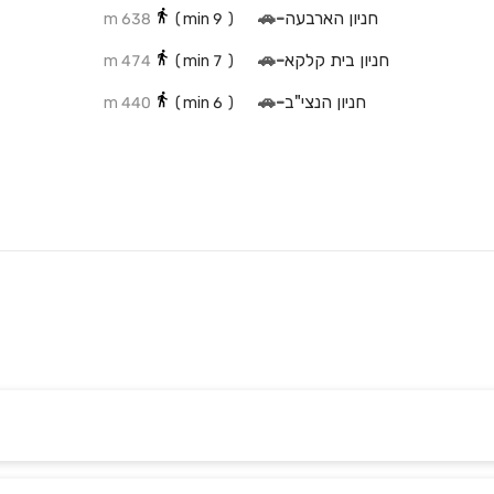
חניון הארבעה
-
🚗
638 m
min)
9
(
חניון בית קלקא
-
🚗
474 m
min)
7
(
חניון הנצי"ב
-
🚗
440 m
min)
6
(