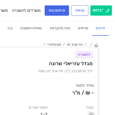
משרדים להשכרה
משרד
*8071
כניסה
פרסום נכס
פרטים
שרותים
מפה מתקדמת
שאלות ותשובות
בנין
/
/
תל אביב יפו
/
מונטיפיורי
/
להשכרה
מגדל עזריאלי שרונה
דרך מנחם בגין
121
,
תל אביב יפו
,
קומה
מחיר למטר
- ₪
/
מ"ר
קומה
מספר עובדים
1-2
30