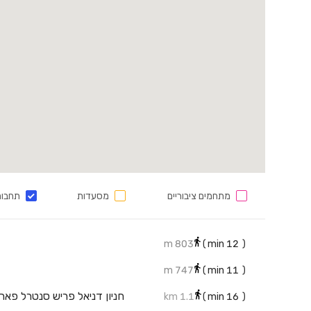
מתחמים ציבוריים
מסעדות
תחבור
803 m
min)
12
(
747 m
min)
11
(
1.1 km
min)
16
(