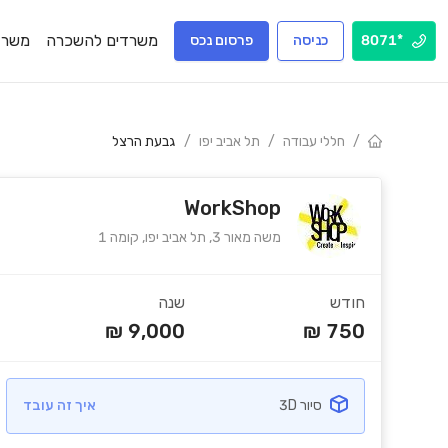
משרדים להשכרה
משרד
*8071
כניסה
פרסום נכס
/
חללי עבודה
/
תל אביב יפו
/
גבעת הרצל
WorkShop
משה מאור 3, תל אביב יפו, קומה 1
חודש
שנה
₪
9,000
₪
750
סיור 3D
איך זה עובד