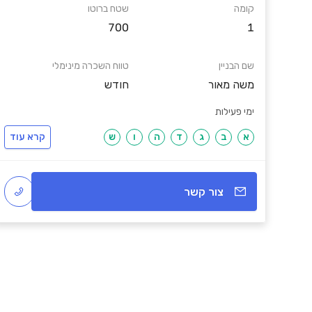
קומה
שטח ברוטו
700
1
שם הבניין
טווח השכרה מינימלי
משה מאור
חודש
ימי פעילות
א
ב
ג
ד
ה
ו
ש
קרא עוד
צור קשר