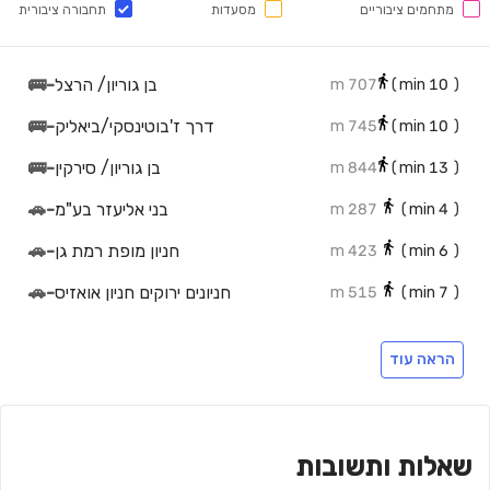
מתחמים ציבוריים
מסעדות
תחבורה ציבורית
בן גוריון/ הרצל
-
🚌
707 m
min)
10
(
דרך ז'בוטינסקי/ביאליק
-
🚌
745 m
min)
10
(
בן גוריון/ סירקין
-
🚌
844 m
min)
13
(
בני אליעזר בע"מ
-
🚗
287 m
min)
4
(
חניון מופת רמת גן
-
🚗
423 m
min)
6
(
חניונים ירוקים חניון אואזיס
-
🚗
515 m
min)
7
(
חניון גרירה עיריית רמת גן
-
🚗
508 m
min)
7
(
הראה עוד
פרנדלי פארקינג
-
🚗
585 m
min)
9
(
חניון מלון אופטימה
-
🚗
740 m
min)
11
(
חניון כופר הישוב רמת גן
-
🚗
728 m
min)
11
(
שאלות ותשובות