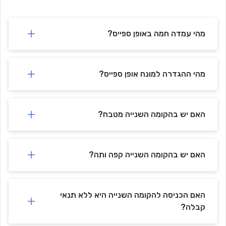
חניון פסגת דן
-
🚗
770 m
min)
10
(
🚗
-
Parking Pisgat Dan
806 m
min)
11
(
מהי עמדה חמה באופן ספייס?
מהי ההגדרה למונח אופן ספייס?
האם יש בהקומה השנייה מטבח?
האם יש בהקומה השנייה קפה ותה?
האם הכניסה להקומה השנייה היא ללא תנאי
קבלה?