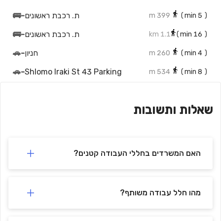
ת. רכבת ראשונים
-
🚌
399 m
min)
5
(
ת. רכבת ראשונים
-
🚌
1.1 km
min)
16
(
חניון
-
🚗
260 m
min)
4
(
🚗
-
Shlomo Iraki St 43 Parking
534 m
min)
8
(
מסוף אוטובוסים
-
🚗
824 m
min)
12
(
שאלות ותשובות
🚗
-
Parking
822 m
min)
12
(
🚗
-
Yehoshu'a Gibstein St 33 Parking
871 m
min)
13
(
ראשונים
-
🚉
254 m
min)
3
(
האם המשרדים בחללי העבודה קטנים?
מהו חלל עבודה משותף?