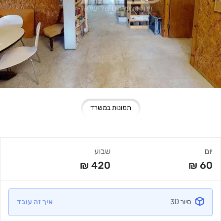
תמונות במשרד
יום
שבוע
₪
420
₪
60
סיור 3D
איך זה עובד