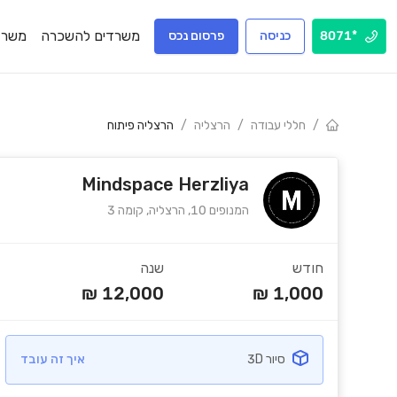
משרדים להשכרה
משרד
*8071
כניסה
פרסום נכס
/
חללי עבודה
/
הרצליה
/
הרצליה פיתוח
Mindspace Herzliya
המנופים 10, הרצליה, קומה 3
חודש
שנה
₪
12,000
₪
1,000
סיור 3D
איך זה עובד