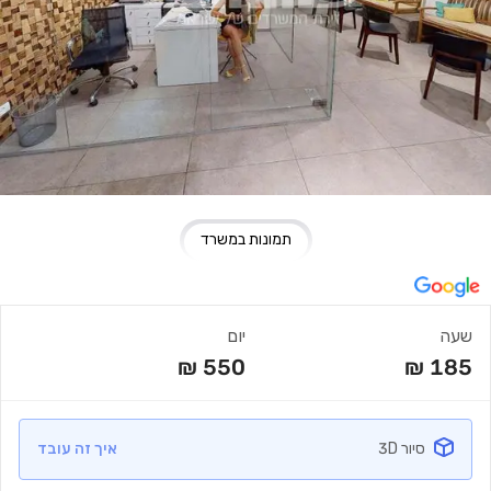
תמונות במשרד
שעה
יום
₪
550
₪
185
סיור 3D
איך זה עובד