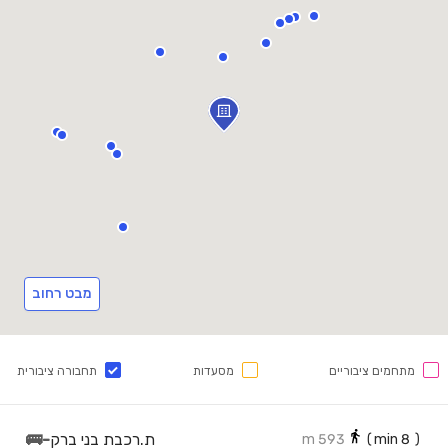
מבט רחוב
מתחמים ציבוריים
מסעדות
תחבורה ציבורית
ת.רכבת בני ברק
-
🚌
593 m
min)
8
(