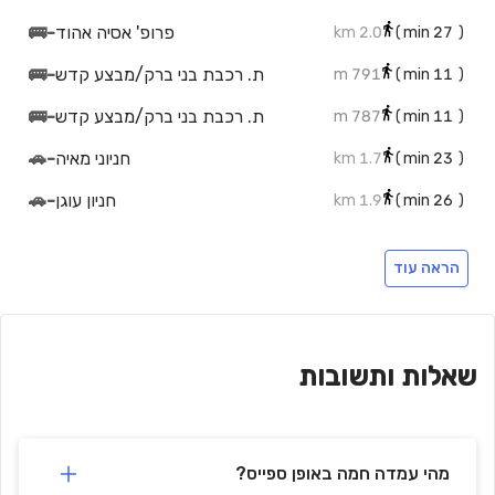
פרופ' אסיה אהוד
-
🚌
2.0 km
min)
27
(
ת. רכבת בני ברק/מבצע קדש
-
🚌
791 m
min)
11
(
ת. רכבת בני ברק/מבצע קדש
-
🚌
787 m
min)
11
(
חניוני מאיה
-
🚗
1.7 km
min)
23
(
חניון עוגן
-
🚗
1.9 km
min)
26
(
🚗
-
Parking Lot
1.5 km
min)
21
(
הראה עוד
🚗
-
Centrel park
2.0 km
min)
27
(
חניון מאיה הברזל 13
-
🚗
2.0 km
min)
27
(
חניון הברזל סנטרל פארק - Habarzel Parking Central Park
-
🚗
2.0 km
min)
28
(
שאלות ותשובות
חניון הום סנטר
-
🚗
1.4 km
min)
18
(
חניון אסותא רמת החייל
-
🚗
2.1 km
min)
29
(
מהי עמדה חמה באופן ספייס?