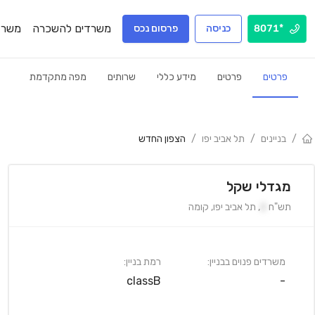
משרדים להשכרה
משרד
*8071
כניסה
פרסום נכס
פרטים
פרטים
מידע כללי
שרותים
מפה מתקדמת
/
בניינים
/
תל אביב יפו
/
הצפון החדש
מגדלי שקל
תש"ח
2
,
תל אביב יפו
,
קומה
משרדים פנוים בבניין:
רמת בניין:
classB
-