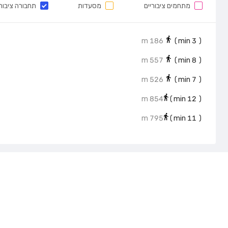
מתחמים ציבוריים
מסעדות
תחבורה ציבור
186 m
min)
3
(
557 m
min)
8
(
526 m
min)
7
(
854 m
min)
12
(
795 m
min)
11
(