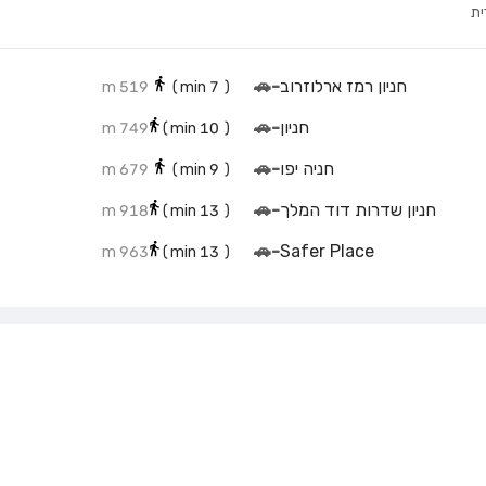
ית
חניון רמז ארלוזרוב
-
🚗
519 m
min)
7
(
חניון
-
🚗
749 m
min)
10
(
חניה יפו
-
🚗
679 m
min)
9
(
חניון שדרות דוד המלך
-
🚗
918 m
min)
13
(
🚗
-
Safer Place
963 m
min)
13
(