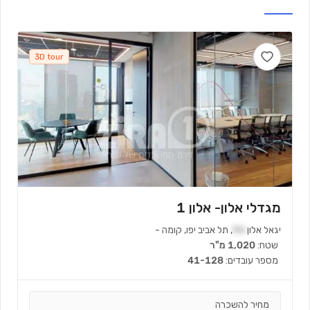
422 m
min)
6
(
3D tour
מגדלי אלון- אלון 1
יגאל אלון
94
,
תל אביב יפו
,
קומה
-
שטח:
1,020 מ"ר
מספר עובדים:
41-128
מחיר להשכרה