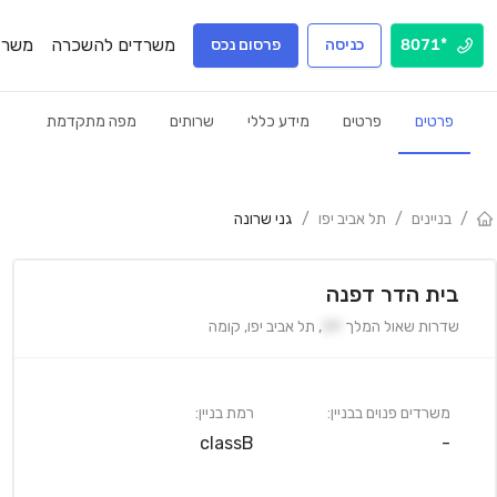
משרדים להשכרה
משרד
*8071
כניסה
פרסום נכס
פרטים
פרטים
מידע כללי
שרותים
מפה מתקדמת
/
בניינים
/
תל אביב יפו
/
גני שרונה
בית הדר דפנה
שדרות שאול המלך
39
,
תל אביב יפו
,
קומה
משרדים פנוים בבניין:
רמת בניין:
classB
-