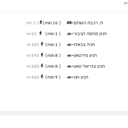
ית
ת. רכבת השלום
-
🚌
1.1 km
min)
16
(
חניון מחסה לציבור
-
🚗
51 m
min)
1
(
חניה צבאית
-
🚗
101 m
min)
1
(
חניון מידטאון
-
🚗
593 m
min)
8
(
חניון עזריאלי טאון
-
🚗
550 m
min)
8
(
חניון ויצו
-
🚗
660 m
min)
9
(