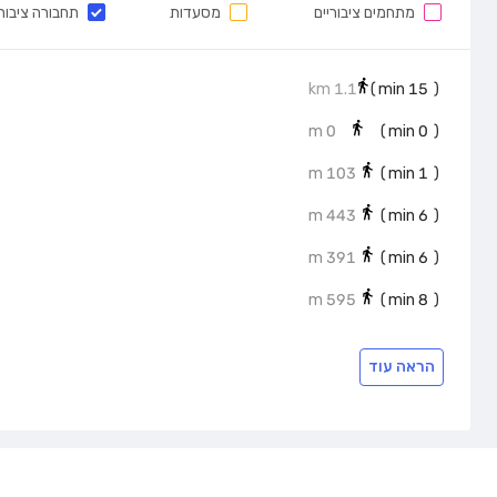
מתחמים ציבוריים
מסעדות
תחבורה ציבור
1.1 km
min)
15
(
0 m
min)
0
(
103 m
min)
1
(
443 m
min)
6
(
391 m
min)
6
(
595 m
min)
8
(
הראה עוד