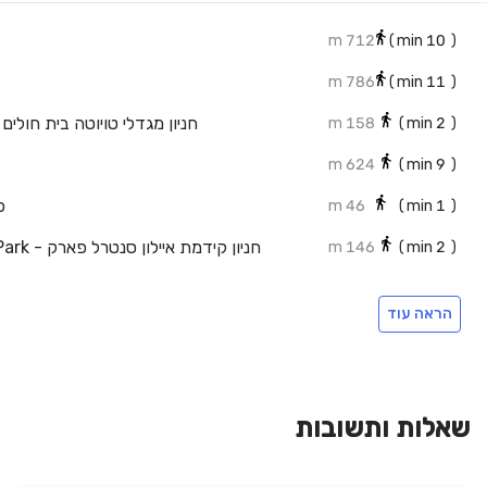
712 m
min)
10
(
786 m
min)
11
(
חניון מגדלי טויוטה בית חולים
158 m
min)
2
(
624 m
min)
9
(
כ
46 m
min)
1
(
146 m
min)
2
(
135 m
min)
2
(
הראה עוד
183 m
min)
3
(
218 m
min)
3
(
195 m
min)
3
(
שאלות ותשובות
217 m
min)
3
(