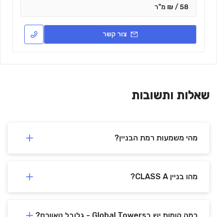
58 / ₪ מ"ר
צור קשר
שאלות ותשובות
מהי משמעות רמת הבניין?
מהו בניין CLASS A?
כמה קומות יש בGlobal Towers - גלובל טאוורס?