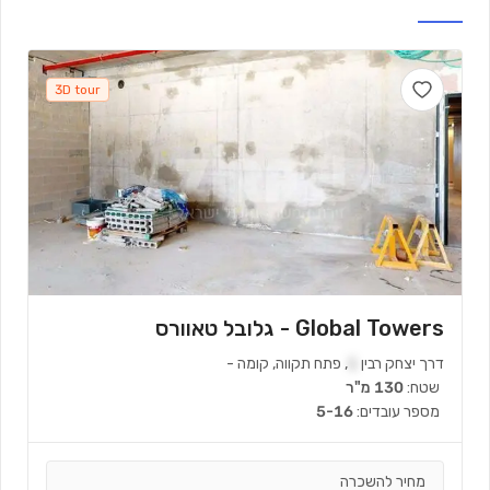
473 m
min)
7
(
3D tour
Global Towers - גלובל טאוורס
דרך יצחק רבין
1
,
פתח תקווה
,
קומה
-
שטח:
130 מ"ר
מספר עובדים:
5-16
מחיר להשכרה