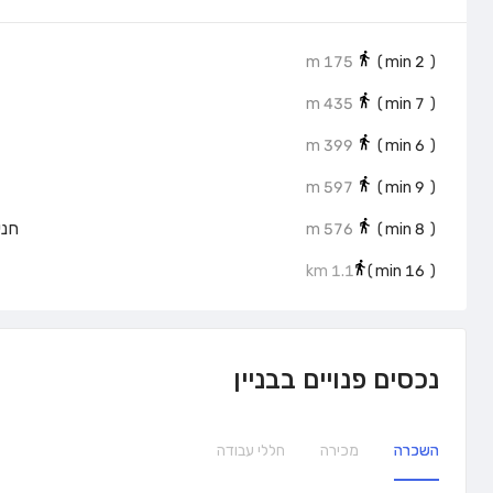
175 m
min)
2
(
435 m
min)
7
(
399 m
min)
6
(
597 m
min)
9
(
חניוני
576 m
min)
8
(
1.1 km
min)
16
(
נכסים פנויים בבניין
השכרה
מכירה
חללי עבודה