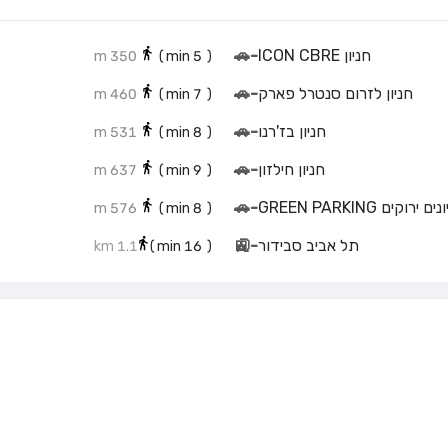
חניון ICON CBRE
-
🚗
350 m
min)
5
(
חניון לזרום סנטרל פארק
-
🚗
460 m
min)
7
(
חניון בז'רנו
-
🚗
531 m
min)
8
(
חניון חילזון
-
🚗
637 m
min)
9
(
ם ירוקים GREEN PARKING
-
🚗
576 m
min)
8
(
תל אביב סבידור
-
🚉
1.1 km
min)
16
(