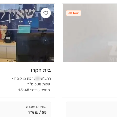
3D tour
בית הקרן
התע"ש
10
,
רמת גן
,
קומה
-
שטח:
380 מ"ר
מספר עובדים:
15-48
מחיר להשכרה
55 / ₪ מ"ר