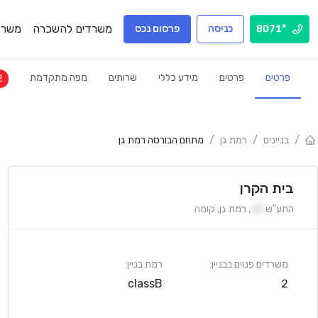
משרדים להשכרה
משרד
*8071
כניסה
פרסום נכס
פרטים
פרטים
מידע כללי
שרותים
מפה מתקדמת
2
/
בניינים
/
רמת גן
/
מתחם הבורסה רמת גן
בית הקרן
התע"ש
10
,
רמת גן
,
קומה
משרדים פנוים בבניין:
רמת בניין:
classB
2