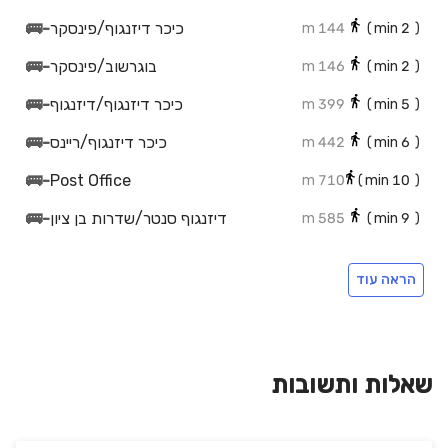
כיכר דיזנגוף/פינסקר
-
🚌
144 m
min)
2
(
בוגרשוב/פינסקר
-
🚌
146 m
min)
2
(
כיכר דיזנגוף/דיזנגוף
-
🚌
399 m
min)
5
(
כיכר דיזנגוף/ריינס
-
🚌
442 m
min)
6
(
🚌
-
Post Office
710 m
min)
10
(
דיזנגוף סנטר/שדרות בן ציון
-
🚌
585 m
min)
9
(
המלך ג'ורג'/זמנהוף
-
🚌
671 m
min)
10
(
הראה עוד
חניון בוגרשוב
-
🚗
436 m
min)
6
(
חניון יאיר השחר
-
🚗
528 m
min)
7
(
חניון די.סי
-
🚗
555 m
min)
8
(
שאלות ותשובות
חניון מגדלור בע"מ
-
🚗
580 m
min)
8
(
חניוני מאיה
-
🚗
78 m
min)
1
(