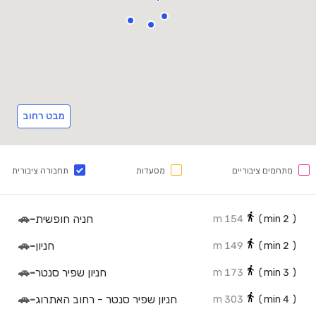
מבט רחוב
מתחמים ציבוריים
מסעדות
תחבורה ציבורית
חניה חופשית
-
🚗
154 m
min)
2
(
חניון
-
🚗
149 m
min)
2
(
חניון שפיר סנטר
-
🚗
173 m
min)
3
(
חניון שפיר סנטר - רחוב האתרוג
-
🚗
303 m
min)
4
(