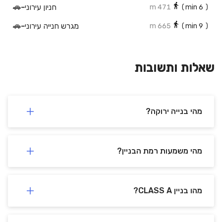
חניון עירוני
-
🚗
471 m
min)
6
(
מגרש חנייה עירוני
-
🚗
665 m
min)
9
(
חניון הבטחון
-
🚗
462 m
min)
6
(
חניון אופקים
-
🚗
677 m
min)
9
(
שאלות ותשובות
יציאה לטסט
-
🚗
533 m
min)
7
(
חניון
-
🚗
643 m
min)
9
(
מהי בנייה ירוקה?
מהי משמעות רמת הבניין?
מהו בניין CLASS A?