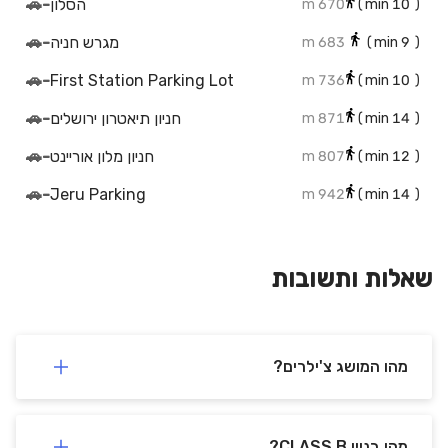
הסלון
-
🚗
670 m
min)
10
(
מגרש חניה
-
🚗
683 m
min)
9
(
🚗
-
First Station Parking Lot
736 m
min)
10
(
חניון תיאטרון ירושלים
-
🚗
871 m
min)
14
(
חניון מלון אוריינט
-
🚗
807 m
min)
12
(
🚗
-
Jeru Parking
942 m
min)
14
(
שאלות ותשובות
מהו המושג צ'ילרים?
מהו בניין CLASS B?