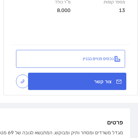
מספר קומות:
מ"ר כולל:
8,000
13
נכסים פנויים בבניין
צור קשר
פרטים
מגדל משרדים ומסחר ותיק ומבוקש, המתנשא לגובה של 69 מטרים. קיימת קומת מסחר פעילה חזיתית לרחוב. קומת הלובי מרווחת מאוד, ייצוגית ומאוישת על ידי עובד קבלה ברוב שעות היממה.