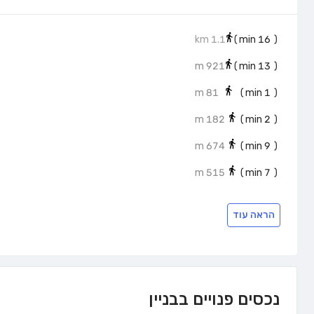
1.1 km
min)
16
(
921 m
min)
13
(
81 m
min)
1
(
182 m
min)
2
(
674 m
min)
9
(
515 m
min)
7
(
הראה עוד
נכסים פנויים בבניין