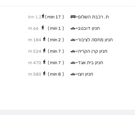
ת. רכבת השלום
-
🚌
1.2 km
min)
17
(
חניון דובנוב
-
🚗
66 m
min)
1
(
חניון מחסה לציבור
-
🚗
184 m
min)
2
(
חניון קרן הקריה
-
🚗
524 m
min)
7
(
חניון בית אגד
-
🚗
470 m
min)
7
(
חניון ויצו
-
🚗
580 m
min)
8
(