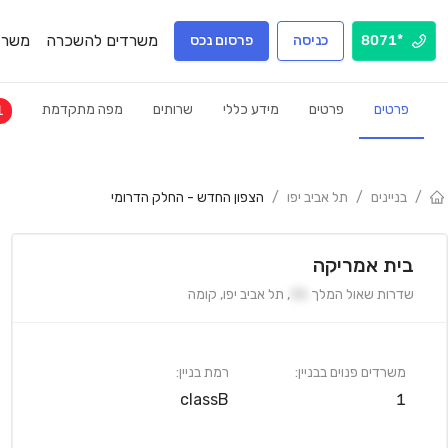
משרדים להשכרה
משרד
*8071
כניסה
פרסום נכס
פרטים
פרטים
מידע כללי
שרותים
מפה מתקדמת
1
/
בניינים
/
תל אביב יפו
/
הצפון החדש - החלק הדרומי
בית אמריקה
שדרות שאול המלך
35
,
תל אביב יפו
,
קומה
משרדים פנוים בבניין:
רמת בניין:
classB
1