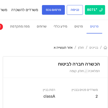
משרדים להשכרה
משרד
*8071
כניסה
פרסום נכס
פרטים
פרטים
מידע כללי
שרותים
מפה מתקדמת
2
/
בניינים
/
חולון
/
אזור תעשייה א
הכשרה חברה לביטוח
המלאכה
6
,
חולון
,
קומה
משרדים פנוים בבניין:
רמת בניין:
classA
2