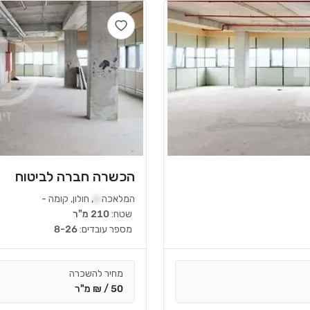
הכשרה חברה לביטוח
המלאכה
6
,
חולון
,
קומה
-
שטח:
210 מ"ר
מספר עובדים:
8-26
מחיר להשכרה
50 / ₪ מ"ר