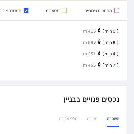
מתחמים ציבוריים
מסעדות
תחבורה ציבור
415 m
min)
6
(
589 m
min)
8
(
251 m
min)
4
(
455 m
min)
7
(
נכסים פנויים בבניין
השכרה
מכירה
חללי עבודה