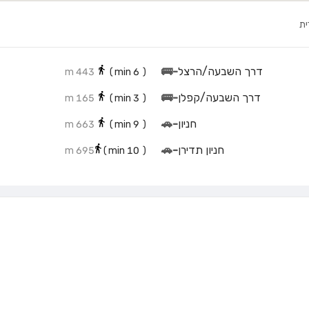
ית
דרך השבעה/הרצל
-
🚌
443 m
min)
6
(
דרך השבעה/קפלן
-
🚌
165 m
min)
3
(
חניון
-
🚗
663 m
min)
9
(
חניון תדירן
-
🚗
695 m
min)
10
(