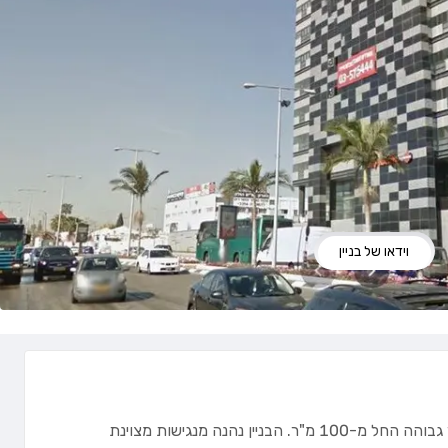
וידאו של בניין
בניין משרדים חדש ומודרני הממוקם בכניסה לאזור התעשייה של חולון. בבניין מוצעים להשכרה שטחי משרדים בגדלים שונים וברמת גימור גבוהה החל מ-100 מ"ר. הבניין נהנה מנגישות מצוינת