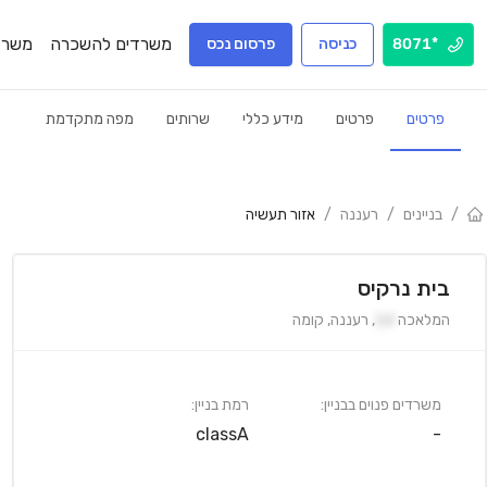
משרדים להשכרה
משרד
*8071
כניסה
פרסום נכס
פרטים
פרטים
מידע כללי
שרותים
מפה מתקדמת
/
בניינים
/
רעננה
/
אזור תעשיה
בית נרקיס
המלאכה
14
,
רעננה
,
קומה
משרדים פנוים בבניין:
רמת בניין:
classA
-