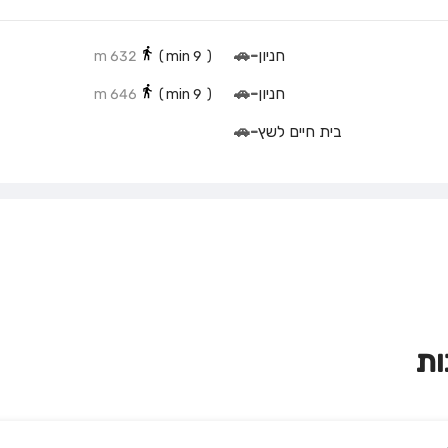
חניון
-
🚗
632 m
min)
9
(
חניון
-
🚗
646 m
min)
9
(
בית חיים לשץ
-
🚗
ות