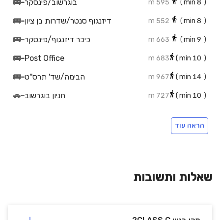
בוגרשוב/פינסקר
-
🚌
595 m
min)
8
(
דיזנגוף סנטר/שדרות בן ציון
-
🚌
552 m
min)
8
(
כיכר דיזנגוף/פינסקר
-
🚌
663 m
min)
9
(
🚌
-
Post Office
683 m
min)
10
(
הבימה/שד' תרס''ט
-
🚌
967 m
min)
14
(
חניון בוגרשוב
-
🚗
727 m
min)
10
(
חניון מגדלור בע"מ
-
🚗
394 m
min)
6
(
הראה עוד
חניון די.סי
-
🚗
612 m
min)
8
(
חניון שוק בצלאל
-
🚗
149 m
min)
2
(
חניון
-
🚗
353 m
min)
5
(
שאלות ותשובות
חניון מוגרבי
-
🚗
372 m
min)
5
(
דנה בננה
-
🚗
376 m
min)
5
(