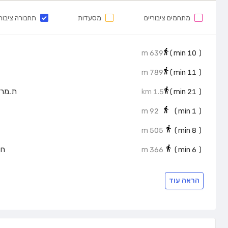
מתחמים ציבוריים
מסעדות
תחבורה ציבור
639 m
min)
10
(
789 m
min)
11
(
ת.מרכזי
1.5 km
min)
21
(
92 m
min)
1
(
505 m
min)
8
(
חנ
366 m
min)
6
(
הראה עוד