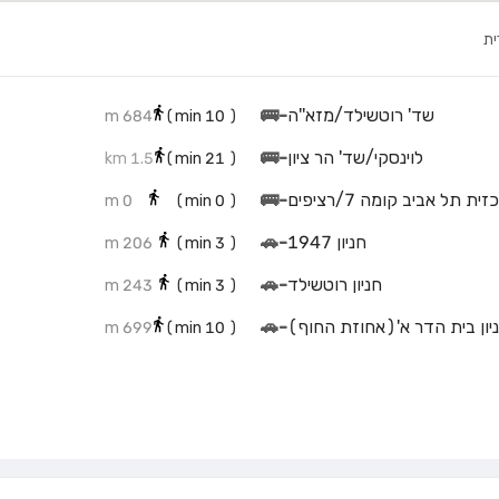
ית
שד' רוטשילד/מזא''ה
-
🚌
684 m
min)
10
(
לוינסקי/שד' הר ציון
-
🚌
1.5 km
min)
21
(
ת תל אביב קומה 7/רציפים
-
🚌
0 m
min)
0
(
חניון 1947
-
🚗
206 m
min)
3
(
חניון רוטשילד
-
🚗
243 m
min)
3
(
יון בית הדר א'(אחוזת החוף)
-
🚗
699 m
min)
10
(