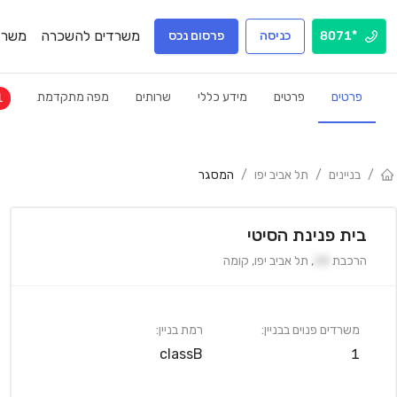
משרדים להשכרה
משרד
*8071
כניסה
פרסום נכס
פרטים
פרטים
מידע כללי
שרותים
מפה מתקדמת
1
/
בניינים
/
תל אביב יפו
/
המסגר
בית פנינת הסיטי
הרכבת
28
,
תל אביב יפו
,
קומה
משרדים פנוים בבניין:
רמת בניין:
classB
1