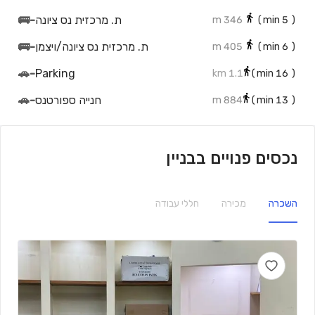
ת. מרכזית נס ציונה
-
🚌
346 m
min)
5
(
ת. מרכזית נס ציונה/ויצמן
-
🚌
405 m
min)
6
(
🚗
-
Parking
1.1 km
min)
16
(
חנייה ספורטנס
-
🚗
884 m
min)
13
(
נכסים פנויים בבניין
השכרה
מכירה
חללי עבודה