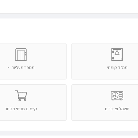
ממ״ד קומתי
מספר מעליות: -
חשמל וצ'ילרים
קיימים שטחי מסחר