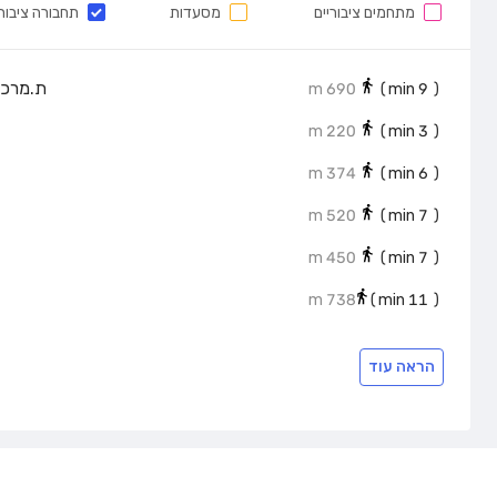
מתחמים ציבוריים
מסעדות
תחבורה ציבור
ת.מרכז
690 m
min)
9
(
220 m
min)
3
(
374 m
min)
6
(
520 m
min)
7
(
450 m
min)
7
(
738 m
min)
11
(
הראה עוד