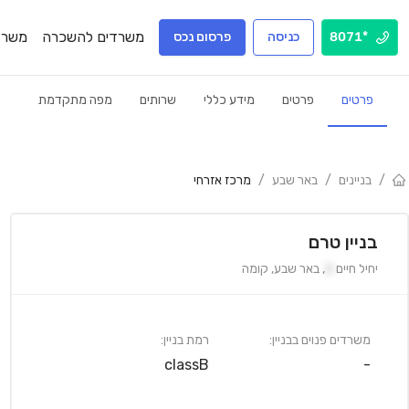
משרדים להשכרה
משרד
*8071
כניסה
פרסום נכס
פרטים
פרטים
מידע כללי
שרותים
מפה מתקדמת
/
בניינים
/
באר שבע
/
מרכז אזרחי
בניין טרם
יחיל חיים
2
,
באר שבע
,
קומה
משרדים פנוים בבניין:
רמת בניין:
classB
-