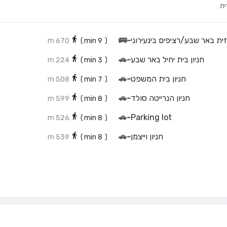
ית
ית באר שבע/רציפים בינעירוני
-
🚌
670 m
min)
9
(
חניון בית יחיל באר שבע
-
🚗
224 m
min)
3
(
חניון בית המשפט
-
🚗
508 m
min)
7
(
חניון הנרייטה סולד
-
🚗
599 m
min)
8
(
🚗
-
Parking lot
526 m
min)
8
(
חניון וייצמן
-
🚗
539 m
min)
8
(