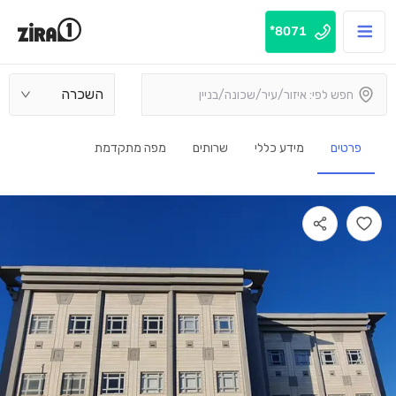
8071*
השכרה
פרטים
מידע כללי
שרותים
מפה מתקדמת