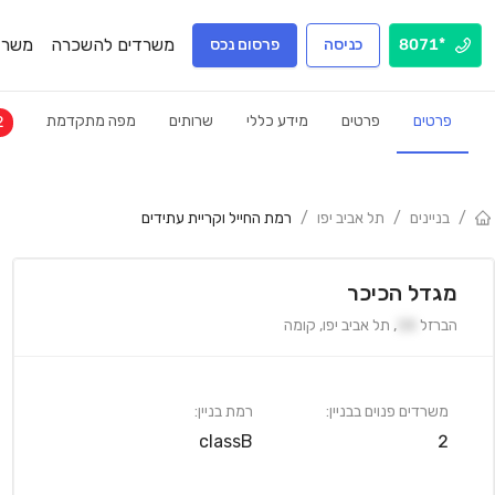
משרדים להשכרה
משרד
*8071
כניסה
פרסום נכס
פרטים
פרטים
מידע כללי
שרותים
מפה מתקדמת
2
/
בניינים
/
תל אביב יפו
/
רמת החייל וקריית עתידים
מגדל הכיכר
הברזל
38
,
תל אביב יפו
,
קומה
משרדים פנוים בבניין:
רמת בניין:
classB
2