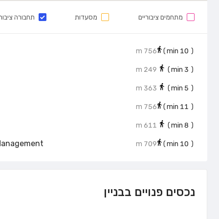
מתחמים ציבוריים
מסעדות
תחבורה ציבור
756 m
min)
10
(
249 m
min)
3
(
363 m
min)
5
(
756 m
min)
11
(
611 m
min)
8
(
 Management
709 m
min)
10
(
נכסים פנויים בבניין