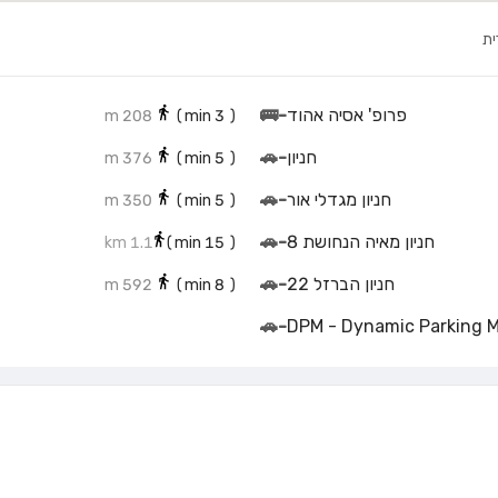
ית
פרופ' אסיה אהוד
-
🚌
208 m
min)
3
(
חניון
-
🚗
376 m
min)
5
(
חניון מגדלי אור
-
🚗
350 m
min)
5
(
חניון מאיה הנחושת 8
-
🚗
1.1 km
min)
15
(
חניון הברזל 22
-
🚗
592 m
min)
8
(
🚗
-
DPM - Dynamic Parking