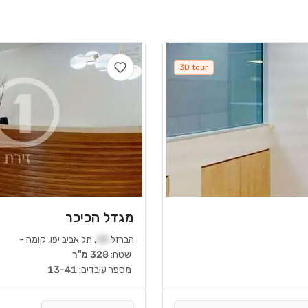
3D tour
מגדל הכיכר
הברזל
38
,
תל אביב יפו
,
קומה
-
שטח:
328 מ"ר
מספר עובדים:
13-41