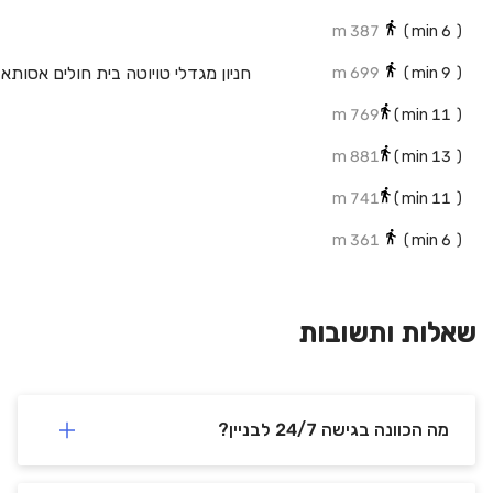
387 m
min)
6
(
חניון מגדלי טויוטה בית חולים אסותא 
699 m
min)
9
(
769 m
min)
11
(
881 m
min)
13
(
741 m
min)
11
(
361 m
min)
6
(
חניו
235 m
min)
3
(
155 m
min)
3
(
שאלות ותשובות
107 m
min)
1
(
120 m
min)
2
(
מה הכוונה בגישה 24/7 לבניין?
0 m
min)
0
(
0 m
min)
0
(