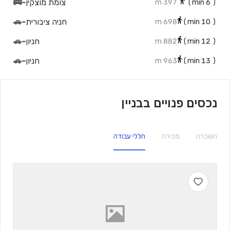
צומת מוצקין
-
🚌
397 m
min)
6
(
חניה ציבורית
-
🚗
698 m
min)
10
(
חניון
-
🚗
882 m
min)
12
(
חניון
-
🚗
963 m
min)
13
(
נכסים פנויים בבניין
השכרה
מכירה
חללי עבודה