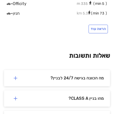
🚗
-
Officity
335 m
min)
5
(
חניון
-
🚗
5.3 km
min)
73
(
חניון ציבורי ספיר
-
🚗
623 m
min)
9
(
הראה עוד
חניון סינמול
-
🚗
633 m
min)
9
(
מרכז בקרה מנהרות הכרמל
-
🚗
499 m
min)
8
(
חניה לא מקורה בלב המפרץ
-
🚗
759 m
min)
11
(
שאלות ותשובות
🚗
-
P & R parking
1.2 km
min)
16
(
חיפה- לב המפרץ
-
🚉
956 m
min)
14
(
מה הכוונה בגישה 24/7 לבניין?
מהו בניין CLASS A?