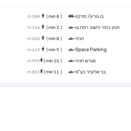
בן גוריון/ סירקין
-
🚌
584 m
min)
8
(
חניון כופר הישוב רמת גן
-
🚗
146 m
min)
2
(
חניה
-
🚗
605 m
min)
8
(
🚗
-
Space Parking
619 m
min)
9
(
מגרש חניה
-
🚗
990 m
min)
15
(
בני אליעזר בע"מ
-
🚗
831 m
min)
11
(