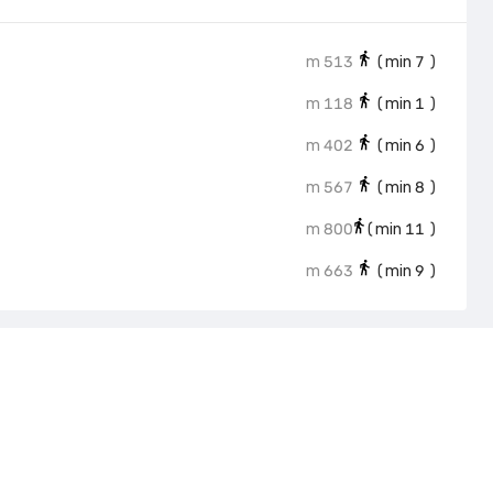
513 m
min)
7
(
118 m
min)
1
(
402 m
min)
6
(
567 m
min)
8
(
800 m
min)
11
(
663 m
min)
9
(