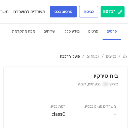
משרדים להשכרה
משרד
*8071
כניסה
פרסום נכס
פרטים
פרטים
מידע כללי
שרותים
מפה מתקדמת
/
בניינים
/
גבעתיים
/
פועלי הרכבת
בית סירקין
סירקין
18
,
גבעתיים
,
קומה
משרדים פנוים בבניין:
רמת בניין:
classC
-