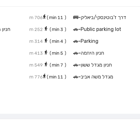
דרך ז'בוטינסקי/ביאליק
-
🚌
706 m
min)
11
(
🚗
-
Public parking lot
252 m
min)
3
(
🚗
-
Parking
314 m
min)
4
(
חניון היוזמה
-
🚗
413 m
min)
5
(
חניון מגדל ששון
-
🚗
549 m
min)
7
(
מגדל משה אביב
-
🚗
776 m
min)
11
(