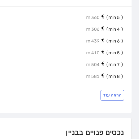
360 m
min)
5
(
306 m
min)
4
(
439 m
min)
6
(
410 m
min)
5
(
504 m
min)
7
(
581 m
min)
8
(
הראה עוד
נכסים פנויים בבניין