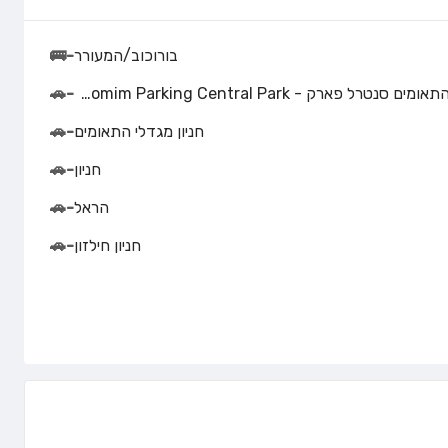
בורוכוב/המעורר
-
🚌
חניון התאומים סנטרל פארק - Hateomim Parking Central Park
-
🚗
חניון מגדלי התאומים
-
🚗
חניון
-
🚗
הראל
-
🚗
חניון חילזון
-
🚗