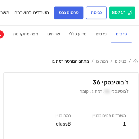
משרדים להשכרה
משרד
*8071
כניסה
פרסום נכס
פרטים
פרטים
מידע כללי
שרותים
מפה מתקדמת
1
/
בניינים
/
רמת גן
/
מתחם הבורסה רמת גן
ז'בוטינסקי 36
ז'בוטינסקי
36
,
רמת גן
,
קומה
משרדים פנוים בבניין:
רמת בניין:
classB
1