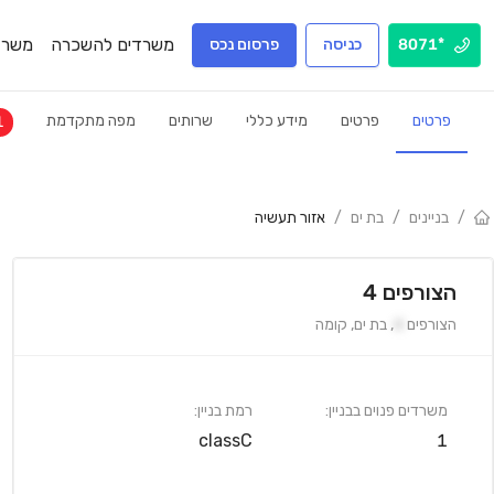
משרדים להשכרה
משרד
*8071
כניסה
פרסום נכס
פרטים
פרטים
מידע כללי
שרותים
מפה מתקדמת
1
/
בניינים
/
בת ים
/
אזור תעשיה
הצורפים 4
הצורפים
4
,
בת ים
,
קומה
משרדים פנוים בבניין:
רמת בניין:
classC
1