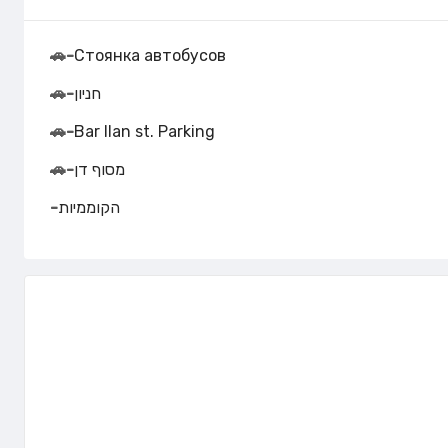
🚗
-
Стоянка автобусов
חניון
-
🚗
🚗
-
Bar Ilan st. Parking
מסוף דן
-
🚗
הקוממיות
-