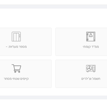
ממ״ד קומתי
מספר מעליות: -
חשמל וצ'ילרים
קיימים שטחי מסחר