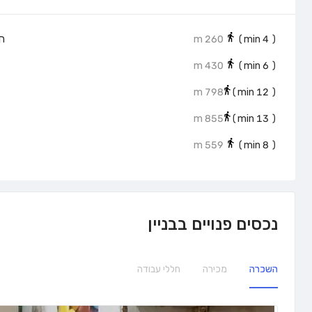
חנ
260 m
min)
4
(
430 m
min)
6
(
798 m
min)
12
(
855 m
min)
13
(
559 m
min)
8
(
נכסים פנויים בבניין
השכרה
מכירה
חללי עבודה