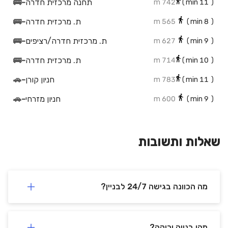
תחנה מרכזית חדרה
-
🚌
742 m
min)
11
(
ת. מרכזית חדרה
-
🚌
565 m
min)
8
(
ת. מרכזית חדרה/רציפים
-
🚌
627 m
min)
9
(
ת. מרכזית חדרה
-
🚌
714 m
min)
10
(
חניון קורן
-
🚗
783 m
min)
11
(
חניון מזרחי
-
🚗
600 m
min)
9
(
חנייה ציבורית
-
🚗
796 m
min)
12
(
חניון
-
🚗
718 m
min)
10
(
שאלות ותשובות
חניון ביהמ"ש חדרה- יאיר השחר
-
🚗
877 m
min)
13
(
מה הכוונה בגישה 24/7 לבניין?
מהי בנייה ירוקה?