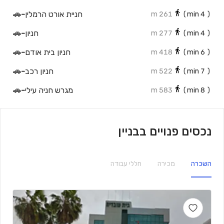
חניית אורט הרמלין
-
🚗
261 m
min)
4
(
חניון
-
🚗
277 m
min)
4
(
חניון בית אודם
-
🚗
418 m
min)
6
(
חניון רכב
-
🚗
522 m
min)
7
(
מגרש חניה עילי
-
🚗
583 m
min)
8
(
נכסים פנויים בבניין
השכרה
מכירה
חללי עבודה