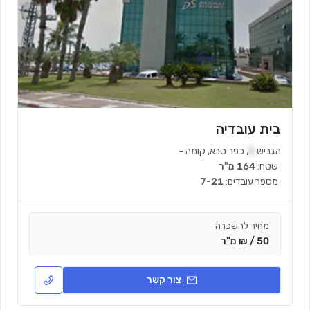
בית עובדיה
הגביש
5
,
כפר סבא
,
קומה
-
שטח:
164 מ"ר
מספר עובדים:
7-21
מחיר להשכרה
50 / ₪ מ"ר
צור קשר