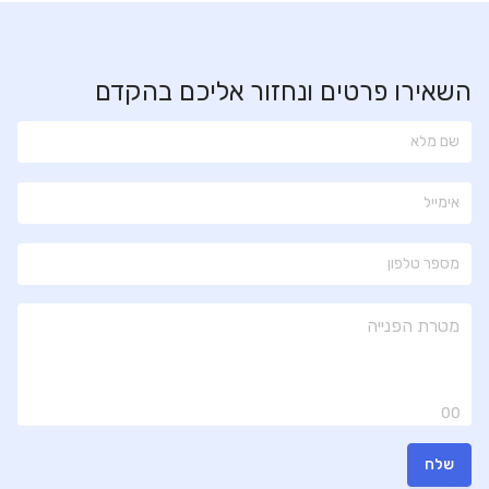
מספר עובדים:
7-23
מחיר להשכרה
השאירו פרטים ונחזור אליכם בהקדם
- / ₪ מ"ר
צור קשר
00
שלח