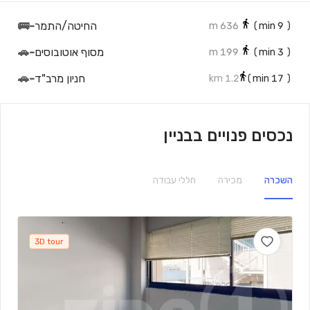
החיטה/התמר
-
🚌
636 m
min)
9
(
מסוף אוטובוסים
-
🚗
199 m
min)
3
(
חניון מרב"ד
-
🚗
1.2 km
min)
17
(
נכסים פנויים בבניין
השכרה
מכירה
חללי עבודה
3D tour