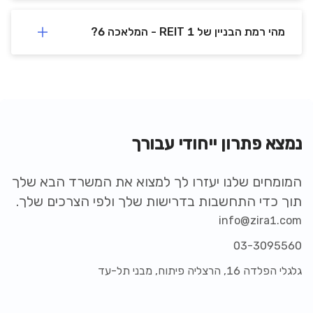
- / ₪ מ"ר
מהי רמת הבניין של REIT 1 - המלאכה 6?
צור קשר
3D tour
נמצא פתרון ייחודי עבורך
המומחים שלנו יעזרו לך למצוא את המשרד הבא שלך
תוך כדי התחשבות בדרישות שלך ולפי הצרכים שלך.
info@zira1.com
03-3095560
REIT 1 - המלאכה 6
גלגלי הפלדה 16, הרצליה פיתוח, מבני תל-עד
המלאכה
6
,
לוד
,
קומה
-
שטח:
180 מ"ר