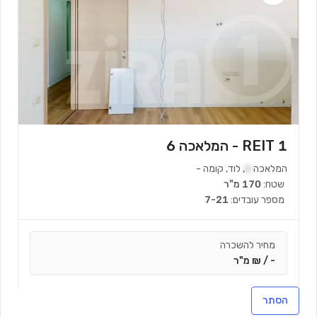
REIT 1 - המלאכה 6
המלאכה
6
,
לוד
,
קומה
-
שטח:
170 מ"ר
מספר עובדים:
7-21
מחיר להשכרה
- / ₪ מ"ר
הסתר
צור קשר