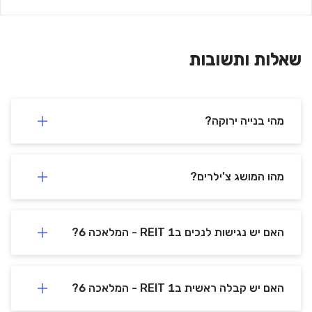
3D tour
שאלות ותשובות
מהי בנייה ירוקה?
מהו המושג צ'ילרים?
REIT 1 - המלאכה 6
המלאכה
6
,
לוד
,
קומה
-
האם יש נגישות לנכים בREIT 1 - המלאכה 6?
שטח:
426 מ"ר
מספר עובדים:
17-53
האם יש קבלה ראשית בREIT 1 - המלאכה 6?
מחיר להשכרה