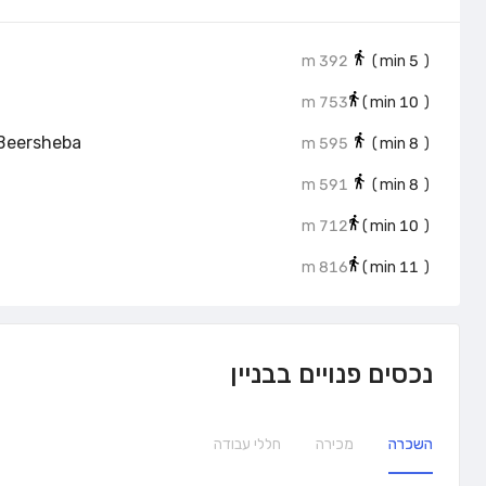
392 m
min)
5
(
753 m
min)
10
(
 Beersheba
595 m
min)
8
(
591 m
min)
8
(
712 m
min)
10
(
816 m
min)
11
(
נכסים פנויים בבניין
השכרה
מכירה
חללי עבודה