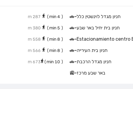
חניון מגדל לוינשטין כלל
-
🚗
287 m
min)
4
(
חניון בית יחיל באר שבע
-
🚗
380 m
min)
5
(
🚗
-
Estacionamiento centro
558 m
min)
8
(
חניון בית העירייה
-
🚗
566 m
min)
8
(
חניון מגדל הרכבת
-
🚗
673 m
min)
10
(
באר שבע מרכז
-
🚉