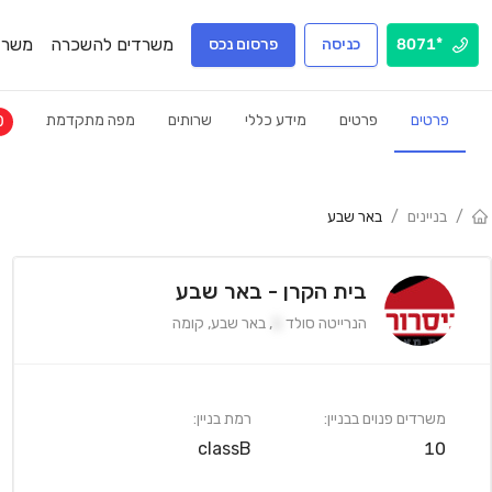
משרדים להשכרה
משרד
*8071
כניסה
פרסום נכס
פרטים
פרטים
מידע כללי
שרותים
מפה מתקדמת
0
/
בניינים
/
באר שבע
בית הקרן - באר שבע
הנרייטה סולד
1
,
באר שבע
,
קומה
משרדים פנוים בבניין:
רמת בניין:
classB
10