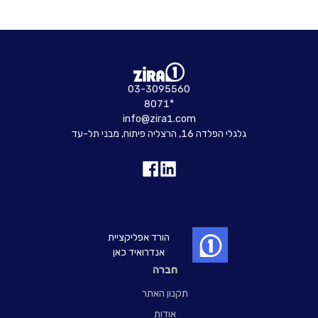
מספר עובדים:
90-281
מחיר להשכרה
85 / ₪ מ"ר
03-3095560
8071*
צור קשר
info@zira1.com
גלגלי הפלדה 16, הרצליה פיתוח, מבני תל-עד
הורד אפליקציית
אנדרואיד כאן
חברה
תקנון האתר
אודות