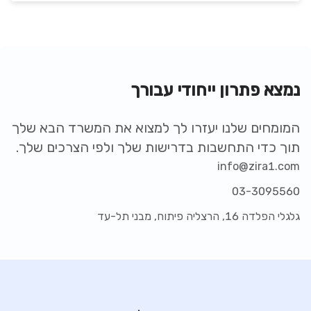
נמצא פתרון ייחודי עבורך
המומחים שלנו יעזרו לך למצוא את המשרד הבא שלך
תוך כדי התחשבות בדרישות שלך ולפי הצרכים שלך.
info@zira1.com
03-3095560
פארק עתידים תל אביב - בניין 1
גלגלי הפלדה 16, הרצליה פיתוח, מבני תל-עד
דבורה הנביאה
121
,
תל אביב יפו
,
קומה
-
שטח:
1,017 מ"ר
מספר עובדים:
41-127
מחיר להשכרה