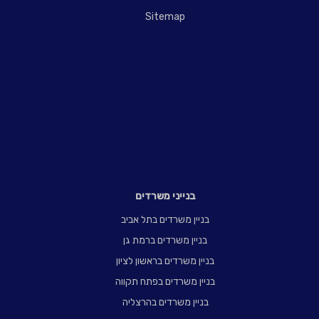
Sitemap
פארק עתידים תל אביב - בניין 1
דבורה הנביאה
121
,
תל אביב יפו
,
קומה
-
שטח:
2,245 מ"ר
מספר עובדים:
90-281
מחיר להשכרה
85 / ₪ מ"ר
צור קשר
בנייני משרדים
בניין משרדים בתל אביב
בניין משרדים ברמת גן
בניין משרדים בראשון לציון
בניין משרדים בפתח תקווה
בניין משרדים בהרצליה