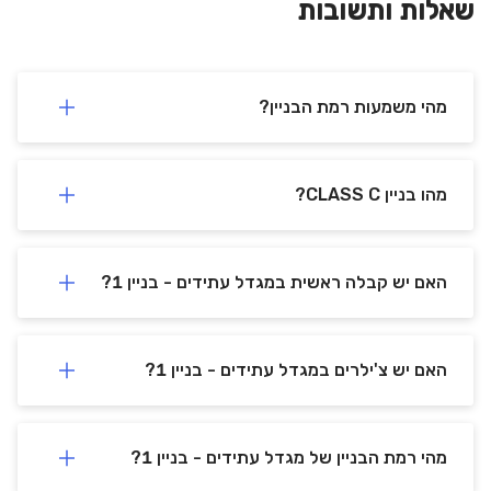
שאלות ותשובות
מהי משמעות רמת הבניין?
מהו בניין CLASS C?
פארק עתידים תל אביב - בניין 1
דבורה הנביאה
121
,
תל אביב יפו
,
קומה
-
האם יש קבלה ראשית במגדל עתידים - בניין 1?
שטח:
195 מ"ר
מספר עובדים:
8-24
האם יש צ'ילרים במגדל עתידים - בניין 1?
מחיר להשכרה
85 / ₪ מ"ר
מהי רמת הבניין של מגדל עתידים - בניין 1?
צור קשר