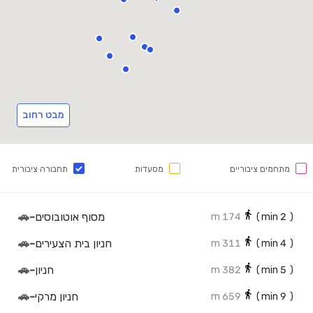
מבט רחוב
מתחמים ציבוריים
מסעדות
תחבורה ציבורית
מסוף אוטובוסים
-
🚗
174 m
min)
2
(
חניון בית הצעירים
-
🚗
311 m
min)
4
(
חניון
-
🚗
382 m
min)
5
(
חניון מרקי
-
🚗
659 m
min)
9
(