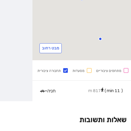
מבט רחוב
מתחמים ציבוריים
מסעדות
תחבורה ציבורית
חניה
-
🚗
817 m
min)
11
(
שאלות ותשובות