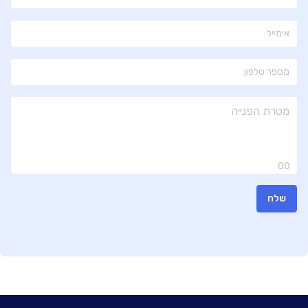
צור קשר
00
שלח
יד חרוצים 19
יד חרוצים
19
,
ירושלים
,
קומה
-
שטח:
180 מ"ר
מספר עובדים:
7-23