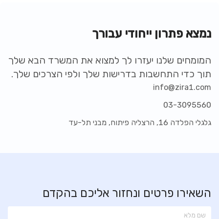
נמצא פתרון ייחודי עבורך
המומחים שלנו יעזרו לך למצוא את המשרד הבא שלך
תוך כדי התחשבות בדרישות שלך ולפי הצרכים שלך.
info@zira1.com
03-3095560
יד חרוצים 19
גלגלי הפלדה 16, הרצליה פיתוח, מבני תל-עד
יד חרוצים
19
,
ירושלים
,
קומה
-
שטח:
135 מ"ר
מספר עובדים:
5-17
מחיר להשכרה
השאירו פרטים ונחזור אליכם בהקדם
- / ₪ מ"ר