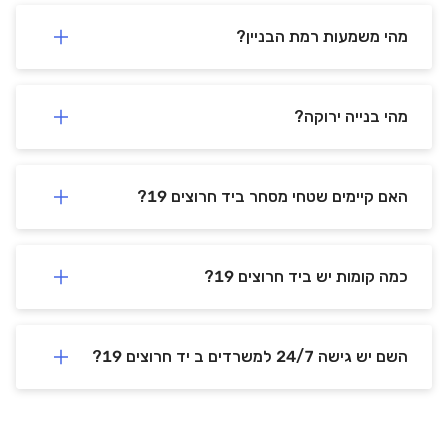
מהי משמעות רמת הבניין?
מהי בנייה ירוקה?
יד חרוצים 19
יד חרוצים
19
,
ירושלים
,
קומה
-
האם קיימים שטחי מסחר ביד חרוצים 19?
שטח:
200 מ"ר
מספר עובדים:
8-25
כמה קומות יש ביד חרוצים 19?
מחיר להשכרה
- / ₪ מ"ר
השם יש גישה 24/7 למשרדים ב יד חרוצים 19?
צור קשר