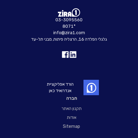
מחיר להשכרה
- / ₪ מ"ר
03-3095560
8071*
צור קשר
info@zira1.com
גלגלי הפלדה 16, הרצליה פיתוח, מבני תל-עד
הורד אפליקציית
אנדרואיד כאן
חברה
תקנון האתר
אודות
Sitemap