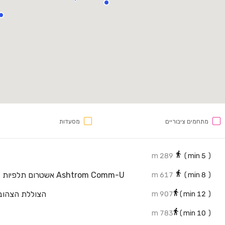
מתחמים ציבוריים
מסעדות
289 m
min)
5
(
617 m
min)
8
(
הצוללת הצהובה
907 m
min)
12
(
783 m
min)
10
(