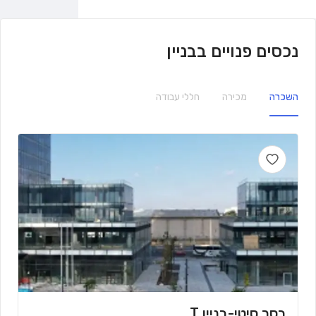
נכסים פנויים בבניין
השכרה
מכירה
חללי עבודה
בסר סיטי-בניין T