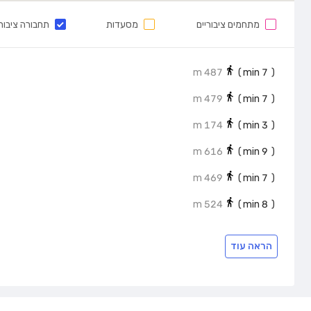
מתחמים ציבוריים
מסעדות
תחבורה ציבור
487 m
min)
7
(
479 m
min)
7
(
174 m
min)
3
(
616 m
min)
9
(
469 m
min)
7
(
524 m
min)
8
(
הראה עוד