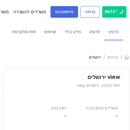
משרדים להשכרה
משרד
*8071
כניסה
פרסום נכס
פרטים
פרטים
מידע כללי
שרותים
מפה מתקדמת
/
בניינים
/
ירושלים
view ירושלים
ראול ולנברג
,
ירושלים
,
קומה
משרדים פנוים בבניין:
רמת בניין:
-
-