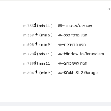
ית
שטראוס/אביגדורי
-
🚌
733 m
min)
11
(
חניון מרכז כלל
-
🚗
339 m
min)
5
(
חניון הדוידקה
-
🚗
608 m
min)
9
(
🚗
-
Window to Jerusalem
728 m
min)
11
(
חניה לאימפרוב
-
🚗
739 m
min)
11
(
🚗
-
Ki'akh St 2 Garage
604 m
min)
9
(