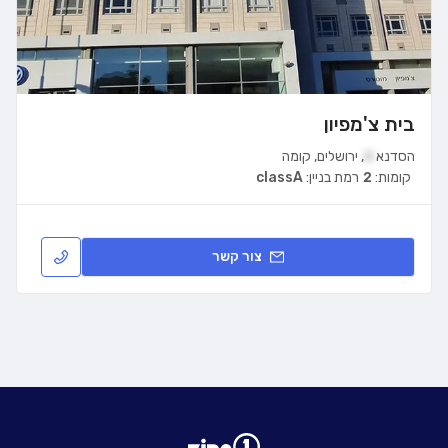
בית צ'מפיון
הסדנא
4
,
ירושלים
,
קומה
קומות:
2
רמת בניין:
classA
צור קשר